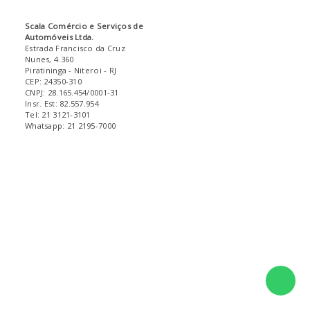
Scala Comércio e Serviços de
Automóveis Ltda.
Estrada Francisco da Cruz
Nunes, 4.360
Piratininga
- Niteroi
- RJ
CEP: 24350-310
CNPJ: 28.165.454/0001-31
Insr. Est: 82.557.954
Tel: 21 3121-3101
Whatsapp: 21 2195-7000
Fale 