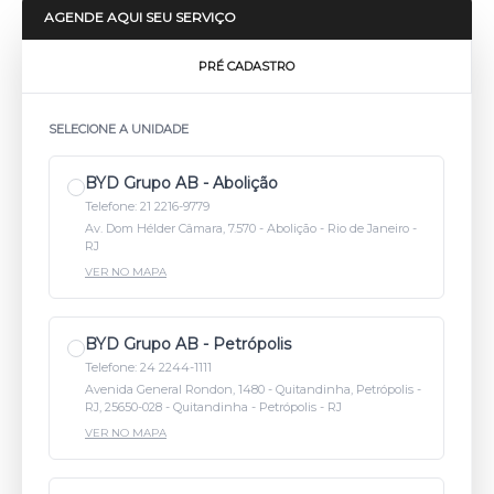
AGENDE AQUI SEU SERVIÇO
PRÉ CADASTRO
SELECIONE A UNIDADE
BYD Grupo AB - Abolição
Telefone: 21 2216-9779
Av. Dom Hélder Câmara, 7.570 - Abolição - Rio de Janeiro -
RJ
VER NO MAPA
BYD Grupo AB - Petrópolis
Telefone: 24 2244-1111
Avenida General Rondon, 1480 - Quitandinha, Petrópolis -
RJ, 25650-028 - Quitandinha - Petrópolis - RJ
VER NO MAPA