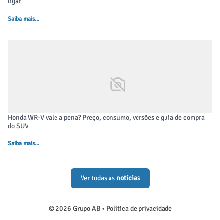
ligar
Saiba mais...
Honda WR-V vale a pena? Preço, consumo, versões e guia de compra
do SUV
Interior sofisticado
Entre no Novo Taos e sinta a diferença. O interior foi
Saiba mais...
cuidadosamente renovado para envolver você em uma
atmosfera de conforto e sofisticação. Materiais de toque
Ver todas as
notícias
suave, acabamentos elegantes e cada detalhe pensado para
encantar elevam a experiência desde o primeiro instante.
© 2026 Grupo AB •
Política de privacidade