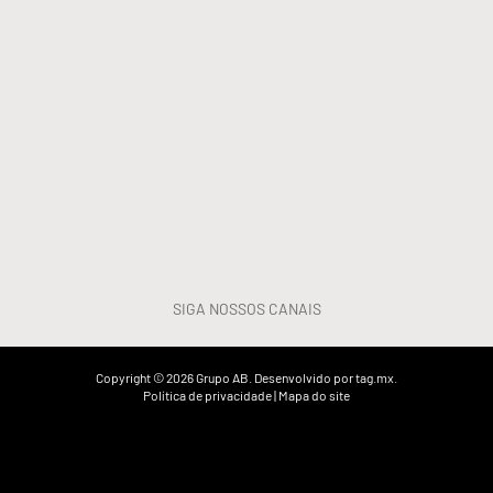
SIGA NOSSOS CANAIS
Copyright © 2026 Grupo AB. Desenvolvido por
tag.mx
.
Política de privacidade
|
Mapa do site