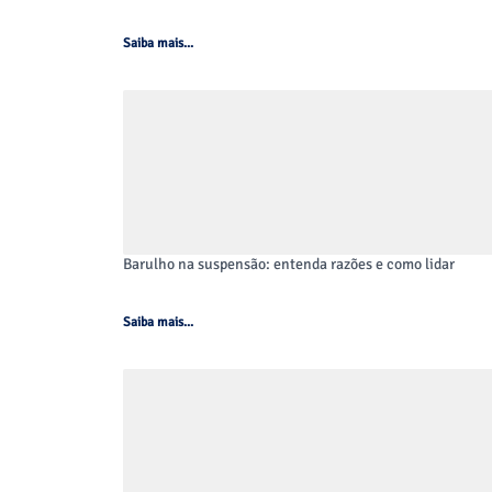
traz mais precisão e suavidade na condução; nov
Saiba mais...
produndidade; nova suspensão dianteira parabólic
pontos de amortecimento! E mais, agora com DRL i
facilidades que irão lhe surpreender!
Barulho na suspensão: entenda razões e como lidar
Saiba mais...