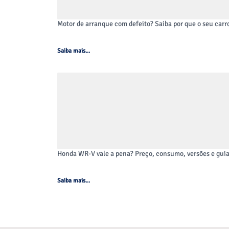
Motor de arranque com defeito? Saiba por que o seu carro
Saiba mais...
+ Segurança Ativa
Equipado com novos itens de segurança ativa de 
as saídas em aclives. Controle de estabilidade 
identifica quando o veículo perde a aderência ao 
Honda WR-V vale a pena? Preço, consumo, versões e gui
Saiba mais...