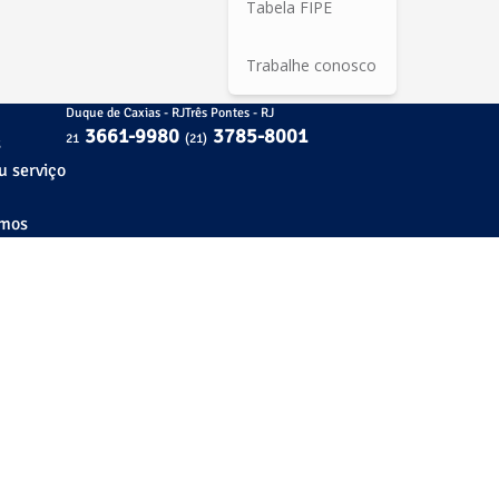
Tabela FIPE
Trabalhe conosco
Duque de Caxias - RJ
Três Pontes - RJ
3661-9980
3785-8001
21
(21)
s
u serviço
amos