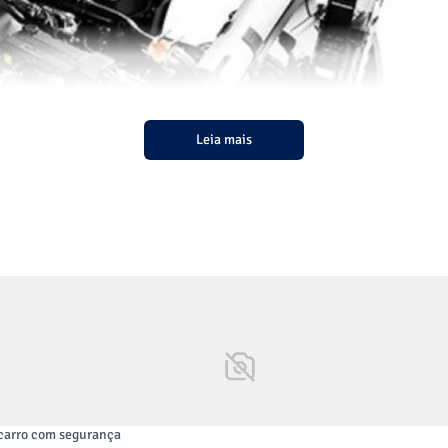
Leia mais
e carro com segurança
 com novidades grandiosas para deixar suas viagens mais confort