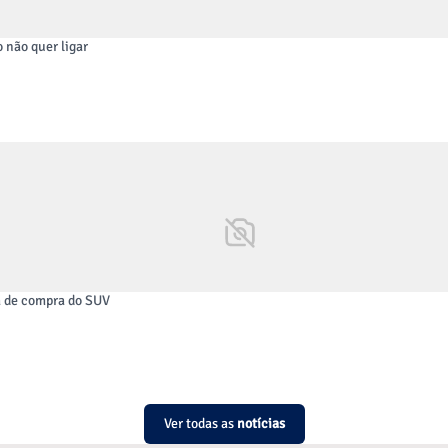
 não quer ligar
série para maior tranquilidade e segurança em seu caminho! Assis
auxilia manter o veículo estável em curvas acentuadas ou mudança
solo e atua até recuperar a capacidade trativa e o controle do mo
a de compra do SUV
Ver todas as
notícias