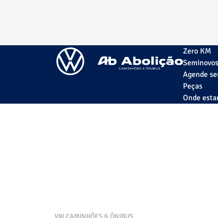
Zero KM
Seminovo
Agende se
Peças
Onde est
VW CAMINHÕES & ÔNIBUS