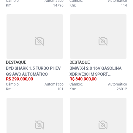
Câmbio:
Automático
Câmbio:
Automático
Km:
14796
Km:
114
DESTAQUE
DESTAQUE
BYD SHARK 1.5 TURBO PHEV
BMW X4 2.0 16V GASOLINA
GS AWD AUTOMÁTICO
XDRIVE30I M SPORT
R$ 299.000,00
R$ 340.900,00
STEPTRONIC
Câmbio:
Automático
Câmbio:
Automático
Km:
101
Km:
26012