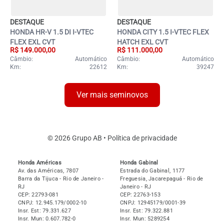
DESTAQUE
DESTAQUE
HONDA HR-V 1.5 DI I-VTEC
HONDA CITY 1.5 I-VTEC FLEX
FLEX EXL CVT
HATCH EXL CVT
R$ 149.000,00
R$ 111.000,00
Câmbio:
Automático
Câmbio:
Automático
Km:
22612
Km:
39247
Ver mais seminovos
© 2026 Grupo AB •
Política de privacidade
Honda Américas
Honda Gabinal
Av. das Américas, 7807
Estrada do Gabinal, 1177
Barra da Tijuca
- Rio de Janeiro
-
Freguesia, Jacarepaguá
- Rio de
RJ
Janeiro
- RJ
CEP: 22793-081
CEP: 22763-153
CNPJ: 12.945.179/0002-10
CNPJ: 12945179/0001-39
Insr. Est: 79.331.627
Insr. Est: 79.322.881
Insr. Mun: 0.607.782-0
Insr. Mun: 5289254