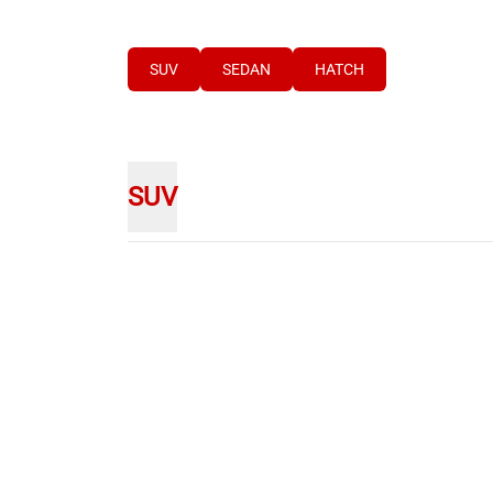
SUV
SEDAN
HATCH
SUV