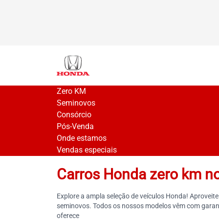
Zero KM
Seminovos
Consórcio
Pós-Venda
Onde estamos
Vendas especiais
Carros Honda zero km no
Explore a ampla seleção de veículos Honda! Aproveit
seminovos. Todos os nossos modelos vêm com garantia
oferece