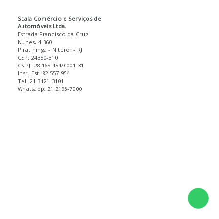
Scala Comércio e Serviços de
Automóveis Ltda.
Estrada Francisco da Cruz
Nunes, 4.360
Piratininga
- Niteroi
- RJ
CEP: 24350-310
CNPJ: 28.165.454/0001-31
Insr. Est: 82.557.954
Tel: 21 3121-3101
Whatsapp: 21 2195-7000
Fale 