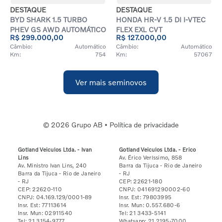
DESTAQUE
DESTAQUE
BYD SHARK 1.5 TURBO
HONDA HR-V 1.5 DI I-VTEC
PHEV GS AWD AUTOMÁTICO
FLEX EXL CVT
R$ 299.000,00
R$ 127.000,00
Câmbio:
Automático
Câmbio:
Automático
Km:
754
Km:
57067
Ver mais seminovos
© 2026 Grupo AB •
Política de privacidade
Gotland Veiculos Ltda. - Ivan
Gotland Veiculos Ltda. - Erico
Lins
Av. Érico Veríssimo, 858
Av. Ministro Ivan Lins, 240
Barra da Tijuca
- Rio de Janeiro
Barra da Tijuca
- Rio de Janeiro
- RJ
- RJ
CEP: 22621-180
CEP: 22620-110
CNPJ: 041691290002-60
CNPJ: 04.169.129/0001-89
Insr. Est: 79803995
Insr. Est: 77113614
Insr. Mun: 0.557.680-6
Insr. Mun: 02911540
Tel: 21 3433-5141
Tel: 21 3154-9777
Whatsapp: 21 2195-7000