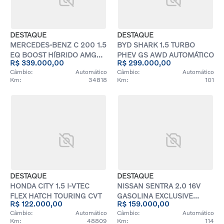
DESTAQUE
DESTAQUE
MERCEDES-BENZ C 200 1.5
BYD SHARK 1.5 TURBO
EQ BOOST HÍBRIDO AMG
PHEV GS AWD AUTOMÁTICO
R$ 339.000,00
R$ 299.000,00
LINE 9G-TRONIC
Câmbio:
Automático
Câmbio:
Automático
Km:
34818
Km:
101
DESTAQUE
DESTAQUE
HONDA CITY 1.5 I-VTEC
NISSAN SENTRA 2.0 16V
FLEX HATCH TOURING CVT
GASOLINA EXCLUSIVE
R$ 122.000,00
R$ 159.000,00
PREMIUM XTRONIC
Câmbio:
Automático
Câmbio:
Automático
Km:
48809
Km:
114