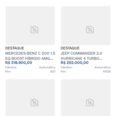
DESTAQUE
DESTAQUE
MERCEDES-BENZ C 200 1.5
JEEP COMMANDER 2.0
EQ BOOST HÍBRIDO AMG
HURRICANE 4 TURBO
R$ 318.900,00
R$ 252.000,00
LINE 9G-TRONIC
GASOLINA BLACKHAWK
Câmbio:
Automático
Câmbio:
Automático
AT9
Km:
821
Km:
4828