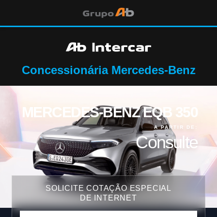
Concessionária Mercedes-Benz
MERCEDES-BENZ EQB 350
A PARTIR DE:
Consulte
SOLICITE COTAÇÃO ESPECIAL
DE INTERNET