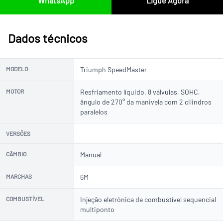
WhatsApp
Ligue Agora
Dados técnicos
MODELO
Triumph SpeedMaster
MOTOR
Resfriamento líquido, 8 válvulas, SOHC,
ângulo de 270° da manivela com 2 cilindros
paralelos
VERSÕES
CÂMBIO
Manual
MARCHAS
6M
COMBUSTÍVEL
Injeção eletrônica de combustível sequencial
multiponto