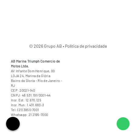
© 2026 Grupo AB •
Política de privacidade
AB Marina Triumph Comercio de
Motos Ltda.
AV Infante Dom Henrique, 00
LOJA 24, Marina da Glória
Bairro da Gloria
- Rio de Janeiro
-
RJ
CEP: 20021-140
CNPJ: 48.531.191/0001-44
Insr. Est: 12.670.125
Insr. Mun: 1.431.683-3
Tel: (21) 3850-7001
Whatsapp: 21 2195-7000
Fale 
Fale conosco via telefone