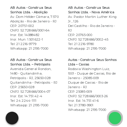
AB Autos - Construa Seus
AB Autos - Construa Seus
Sonhos Ltda. - Abolição
Sonhos Ltda. - Nova América
Av. Dom Hélder Câmara, 7.570
Av. Pastor Martin Luther King
Abolição
- Rio de Janeiro
- RJ
Jr., 126
CEP: 20751-002
Del Castilho
- Rio de Janeiro
-
CNPJ: 52.728.666/0001-64
RJ
Insr. Est: 14088482
CEP: 20765-000
Insr. Mun: 1.501.622-1
CNPJ: 52.728.666/0002-45
Tel: 21 2216-9779
Tel: 21 2216-9780
Whatsapp: 21 2195-7000
Whatsapp: 21 2195-7000
AB Autos - Construa Seus
Autos - Construa Seus Sonhos
Sonhos Ltda. – Petrópolis
Ltda – Caxias
Avenida General Rondon,
Rodovia Washington Luiz,
1480 - Quitandinha,
1001 - Duque de Caxias, Rio de
Petrópolis - RJ, 25650-028
Janeiro - 25085-009
Quitandinha
- Petrópolis
- RJ
Duque de Caxias
- Rio de
CEP: 25650-028
Janeiro
- RJ
CNPJ: 52.728.666/0004-07
CEP: 25085-009
Insr. Est: 14.751.42-4
CNPJ: 52.728.666/0003-26
Tel: 24 2244-1111
Insr. Est: 14.751.41-6
Whatsapp: 21 2195-7000
Tel: 21 3780-9901
Whatsapp: 21 2195-7000
Fale
Fale conosco via telefone