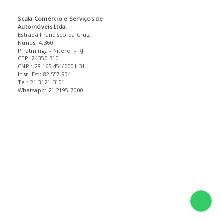
Scala Comércio e Serviços de
Automóveis Ltda.
Estrada Francisco da Cruz
Nunes, 4.360
Piratininga
- Niteroi
- RJ
CEP: 24350-310
CNPJ: 28.165.454/0001-31
Insr. Est: 82.557.954
Tel: 21 3121-3101
Whatsapp: 21 2195-7000
Fale 