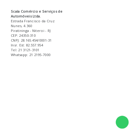
Scala Comércio e Serviços de
Automóveis Ltda.
Estrada Francisco da Cruz
Nunes, 4.360
Piratininga
- Niteroi
- RJ
CEP: 24350-310
CNPJ: 28.165.454/0001-31
Insr. Est: 82.557.954
Tel: 21 3121-3101
Whatsapp: 21 2195-7000
Fale 