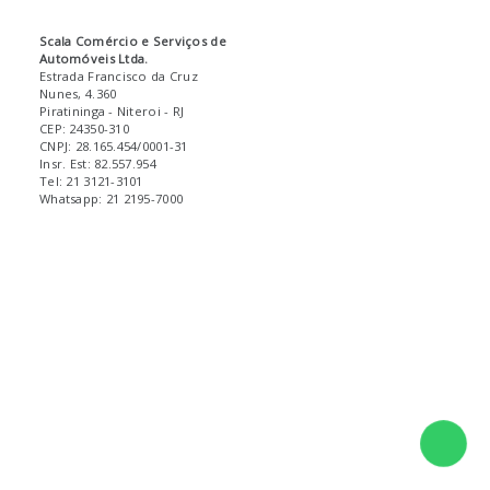
Scala Comércio e Serviços de
Automóveis Ltda.
Estrada Francisco da Cruz
Nunes, 4.360
Piratininga
- Niteroi
- RJ
CEP: 24350-310
CNPJ: 28.165.454/0001-31
Insr. Est: 82.557.954
Tel: 21 3121-3101
Whatsapp: 21 2195-7000
Fale 