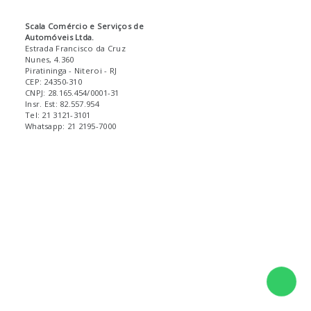
Scala Comércio e Serviços de
Automóveis Ltda.
Estrada Francisco da Cruz
Nunes, 4.360
Piratininga
- Niteroi
- RJ
CEP: 24350-310
CNPJ: 28.165.454/0001-31
Insr. Est: 82.557.954
Tel: 21 3121-3101
Whatsapp: 21 2195-7000
Fale 