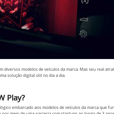
em diversos modelos de veículos da marca. Mas seu real atrat
 solução digital útil no dia a dia.
W Play?
ológico embarcado aos modelos de veículos da marca que fu
o por meio de uma parceria com startups ao longo de 3 anos,