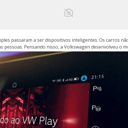
ples passaram a ser dispositivos inteligentes. Os carros não
as pessoas. Pensando nisso, a Volkswagen desenvolveu o mu