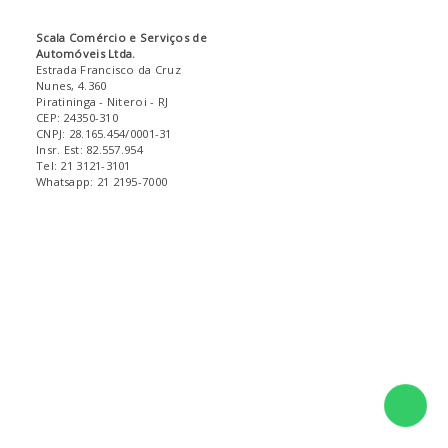
Scala Comércio e Serviços de
Automóveis Ltda.
Estrada Francisco da Cruz
Nunes, 4.360
Piratininga
- Niteroi
- RJ
CEP: 24350-310
CNPJ: 28.165.454/0001-31
Insr. Est: 82.557.954
Tel: 21 3121-3101
Whatsapp: 21 2195-7000
Fale 