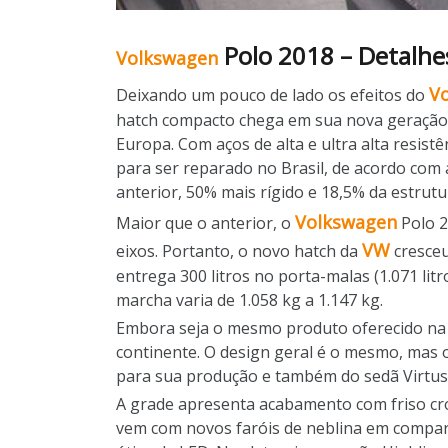
Polo 2018 – Detalhe
Volkswagen
V
Deixando um pouco de lado os efeitos do
hatch compacto chega em sua nova geração c
Europa. Com aços de alta e ultra alta resis
para ser reparado no Brasil, de acordo com a
anterior, 50% mais rígido e 18,5% da estrut
Volkswagen
Maior que o anterior, o
Polo 2
VW
eixos. Portanto, o novo hatch da
cresceu
entrega 300 litros no porta-malas (1.071 li
marcha varia de 1.058 kg a 1.147 kg.
Embora seja o mesmo produto oferecido na 
continente. O design geral é o mesmo, mas 
para sua produção e também do sedã Virtus 
A grade apresenta acabamento com friso cro
vem com novos faróis de neblina em compar