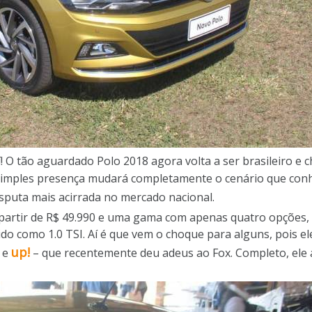
í! O tão aguardado Polo 2018 agora volta a ser brasileiro e
a simples presença mudará completamente o cenário que co
sputa mais acirrada no mercado nacional.
 partir de R$ 49.990 e uma gama com apenas quatro opções,
do como 1.0 TSI. Aí é que vem o choque para alguns, pois e
up!
e
– que recentemente deu adeus ao Fox. Completo, ele a