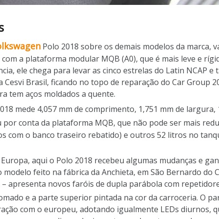
s
olkswagen
Polo 2018 sobre os demais modelos da marca, va
om a plataforma modular MQB (A0), que é mais leve e rígid
tência, ele chega para levar as cinco estrelas do Latin NCAP
 Cesvi Brasil, ficando no topo de reparação do Car Group 20
ura tem aços moldados a quente.
018 mede 4,057 mm de comprimento, 1,751 mm de largura, 1
 por conta da plataforma MQB, que não pode ser mais redu
tros com o banco traseiro rebatido) e outros 52 litros no ta
Europa, aqui o Polo 2018 recebeu algumas mudanças e gan
o modelo feito na fábrica da Anchieta, em São Bernardo do 
– apresenta novos faróis de dupla parábola com repetidore
mado e a parte superior pintada na cor da carroceria. O p
ação com o europeu, adotando igualmente LEDs diurnos, q