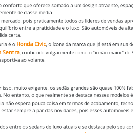
o ao conforto que oferece somado a um design atraente, espa
temente de classe média.
o mercado, pois praticamente todos os líderes de vendas ap
uilíbrio entre a praticidade e o luxo. São automóveis de al
da certa.
Honda Civic
ria é o
, o ícone da marca que já está em sua 
n Sentra
, conhecido vulgarmente como o “irmão maior” do 
sportiva ao volante.
r isso, muito exigente, os sedãs grandes são quase 100% fa
. No entanto, o que realmente se destaca nesses modelos é 
ia não espera pouca coisa em termos de acabamento, tecn
estar sempre a par das novidades, pois esses automóveis 
dos entre os sedans de luxo atuais e se destaca pelo seu co