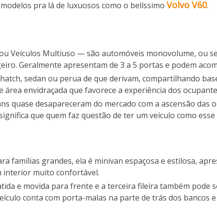
Volvo V60
 modelos pra lá de luxuosos como o belíssimo
.
 ou Veículos Multiuso — são automóveis monovolume, ou se
geiro. Geralmente apresentam de 3 a 5 portas e podem acom
s hatch, sedan ou perua de que derivam, compartilhando ba
 área envidraçada que favorece a experiência dos ocupante
ans quase desapareceram do mercado com a ascensão das out
ignifica que quem faz questão de ter um veículo como esse e
a famílias grandes, ela é minivan espaçosa e estilosa, apr
 interior muito confortável.
ida e movida para frente e a terceira fileira também pode s
veículo conta com porta-malas na parte de trás dos bancos e 