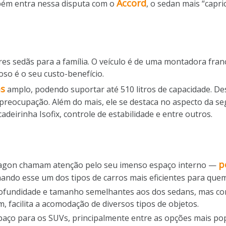
Accord
bém entra nessa disputa com o
, o sedan mais “capr
s sedãs para a família. O veículo é de uma montadora fran
oso é o seu custo-benefício.
as
amplo, podendo suportar até 510 litros de capacidade. D
 preocupação. Além do mais, ele se destaca no aspecto da s
adeirinha Isofix, controle de estabilidade e entre outros.
p
Wagon chamam atenção pelo seu imenso espaço interno —
ndo esse um dos tipos de carros mais eficientes para quem
ofundidade e tamanho semelhantes aos dos sedans, mas com 
 facilita a acomodação de diversos tipos de objetos.
paço para os SUVs, principalmente entre as opções mais po