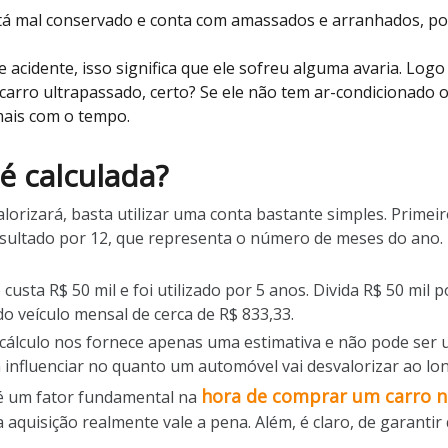
stá mal conservado e conta com amassados e arranhados, p
de acidente, isso significa que ele sofreu alguma avaria. Logo
arro ultrapassado, certo? Se ele não tem ar-condicionado o
 mais com o tempo.
é calculada?
orizará, basta utilizar uma conta bastante simples. Primeiro
esultado por 12, que representa o número de meses do ano. P
 R$ 50 mil e foi utilizado por 5 anos. Divida R$ 50 mil por
o veículo mensal de cerca de R$ 833,33.
cálculo nos fornece apenas uma estimativa e não pode ser 
 influenciar no quanto um automóvel vai desvalorizar ao lo
hora de comprar um carro 
 é um fator fundamental na
 aquisição realmente vale a pena. Além, é claro, de garantir