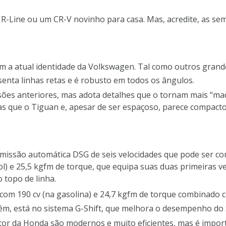
 R-Line ou um CR-V novinho para casa. Mas, acredite, as sem
m a atual identidade da Volkswagen. Tal como outros grand
senta linhas retas e é robusto em todos os ângulos.
sões anteriores, mas adota detalhes que o tornam mais “m
rvas que o Tiguan e, apesar de ser espaçoso, parece compact
smissão automática DSG de seis velocidades que pode ser c
ol) e 25,5 kgfm de torque, que equipa suas duas primeiras ve
 topo de linha.
 com 190 cv (na gasolina) e 24,7 kgfm de torque combinad
rém, está no sistema G-Shift, que melhora o desempenho do 
r da Honda são modernos e muito eficientes, mas é import