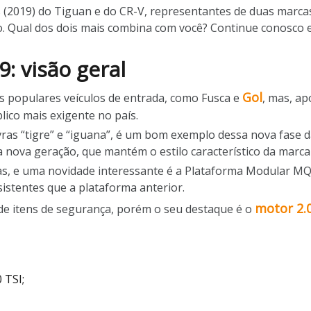
 (2019) do Tiguan e do CR-V, representantes de duas marcas
 Qual dos dois mais combina com você? Continue conosco e
: visão geral
Gol
us populares veículos de entrada, como Fusca e
, mas, ap
ico mais exigente no país.
vras “tigre” e “iguana”, é um bom exemplo dessa nova fase
a nova geração, que mantém o estilo característico da marc
as, e uma novidade interessante é a Plataforma Modular MQ
esistentes que a plataforma anterior.
motor 2.
 de itens de segurança, porém o seu destaque é o
 TSI;