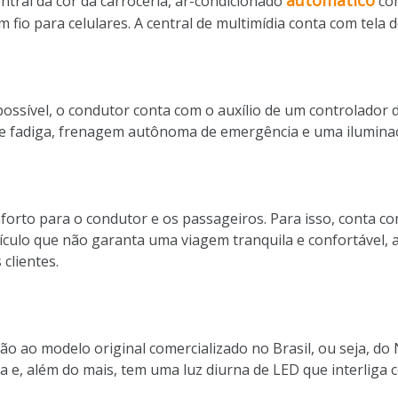
automático
tral da cor da carroceria, ar-condicionado
com
fio para celulares. A central de multimídia conta com tela 
ssível, o condutor conta com o auxílio de um controlador d
ta de fadiga, frenagem autônoma de emergência e uma ilumin
rto para o condutor e os passageiros. Para isso, conta com 
culo que não garanta uma viagem tranquila e confortável, 
 clientes.
o ao modelo original comercializado no Brasil, ou seja, do 
, além do mais, tem uma luz diurna de LED que interliga co