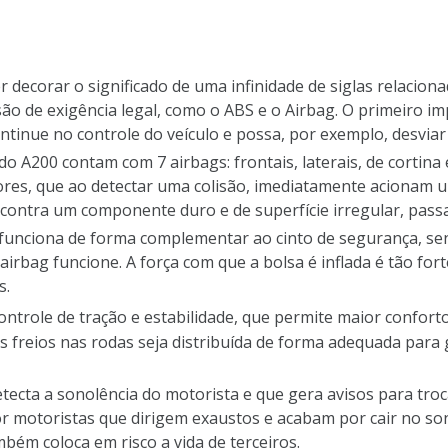
ecorar o significado de uma infinidade de siglas relacion
, são de exigência legal, como o ABS e o Airbag. O primeiro 
tinue no controle do veículo e possa, por exemplo, desviar
do A200 contam com 7 airbags: frontais, laterais, de cortin
es, que ao detectar uma colisão, imediatamente acionam um
contra um componente duro e de superfície irregular, passa
g funciona de forma complementar ao cinto de segurança, se
rbag funcione. A força com que a bolsa é inflada é tão fort
s.
trole de tração e estabilidade, que permite maior confort
freios nas rodas seja distribuída de forma adequada para ga
cta a sonolência do motorista e que gera avisos para troc
r motoristas que dirigem exaustos e acabam por cair no son
bém coloca em risco a vida de terceiros.