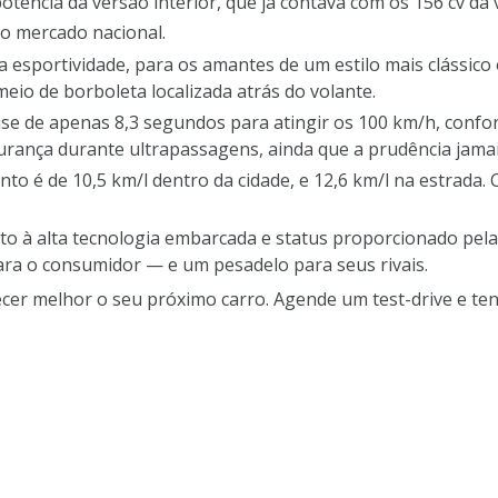
tência da versão interior, que já contava com os 156 cv da 
do mercado nacional.
a esportividade, para os amantes de um estilo mais clássic
eio de borboleta localizada atrás do volante.
ise de apenas 8,3 segundos para atingir os 100 km/h, confo
ança durante ultrapassagens, ainda que a prudência jamai
o é de 10,5 km/l dentro da cidade, e 12,6 km/l na estrada. 
to à alta tecnologia embarcada e status proporcionado pel
ra o consumidor — e um pesadelo para seus rivais.
er melhor o seu próximo carro. Agende um test-drive e ten