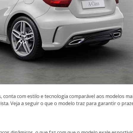
, conta com estilo e tecnologia comparável aos modelos ma
sta. Veja a seguir o que o modelo traz para garantir o praze
incos dinâmicos, o que faz com que o modelo exale esportivid