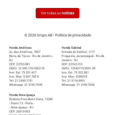
Ver todas as
notícias
© 2026 Grupo AB •
Política de privacidade
Honda Américas
Honda Gabinal
Av. das Américas, 7807
Estrada do Gabinal, 1177
Barra da Tijuca
- Rio de Janeiro
-
Freguesia, Jacarepaguá
- Rio de
RJ
Janeiro
- RJ
CEP: 22793-081
CEP: 22763-153
CNPJ: 12.945.179/0002-10
CNPJ: 12945179/0001-39
Insr. Est: 79.331.627
Insr. Est: 79.322.881
Insr. Mun: 0.607.782-0
Insr. Mun: 5289254
Tel: 21 2430-7751
Tel: 21 3116-8951
Whatsapp: 21 2195-7000
Whatsapp: 21 2195-7000
Honda Nova Iguaçu
Rodovia Presidente Dutra, 13280
- Posto 13 - Prata ·
- Nova Iguaçu
- RJ
CEP: 26010-003