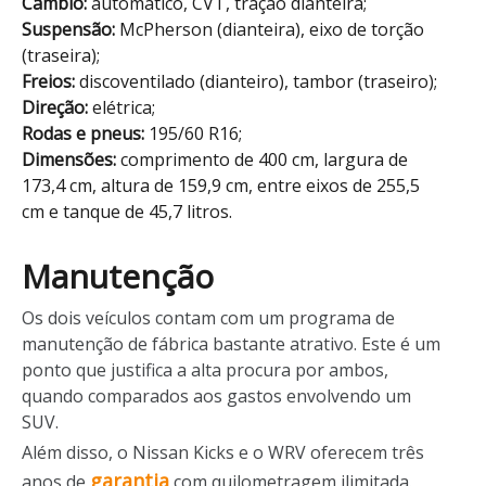
Câmbio:
automático, CVT, tração dianteira;
Suspensão:
McPherson (dianteira), eixo de torção
(traseira);
Freios:
discoventilado (dianteiro), tambor (traseiro);
Direção:
elétrica;
Rodas e pneus:
195/60 R16;
Dimensões:
comprimento de 400 cm, largura de
173,4 cm, altura de 159,9 cm, entre eixos de 255,5
cm e tanque de 45,7 litros.
Manutenção
Os dois veículos contam com um programa de
manutenção de fábrica bastante atrativo. Este é um
ponto que justifica a alta procura por ambos,
quando comparados aos gastos envolvendo um
SUV.
Além disso, o Nissan Kicks e o WRV oferecem três
garantia
anos de
com quilometragem ilimitada.