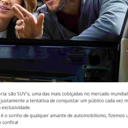
ia: são SUV's, uma das mais cobiçadas no mercado mundial 
justamente a tentativa de conquistar um público cada vez 
exclusividade.
 é o sonho de qualquer amante de automobilismo, fizemos um
 confira!