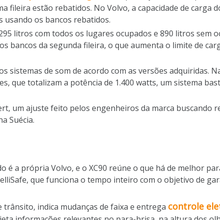
fileira estão rebatidos. No Volvo, a capacidade de carga do
ros usando os bancos rebatidos.
95 litros com todos os lugares ocupados e 890 litros sem oc
os bancos da segunda fileira, o que aumenta o limite de ca
 nos sistemas de som de acordo com as versões adquiridas.
tes, que totalizam a potência de 1.400 watts, um sistema ba
ert, um ajuste feito pelos engenheiros da marca buscando 
na Suécia.
do é a própria Volvo, e o XC90 reúne o que há de melhor pa
elliSafe, que funciona o tempo inteiro com o objetivo de ga
controle ele
de trânsito, indica mudanças de faixa e entrega
ta informações relevantes no para-brisa, na altura dos olh