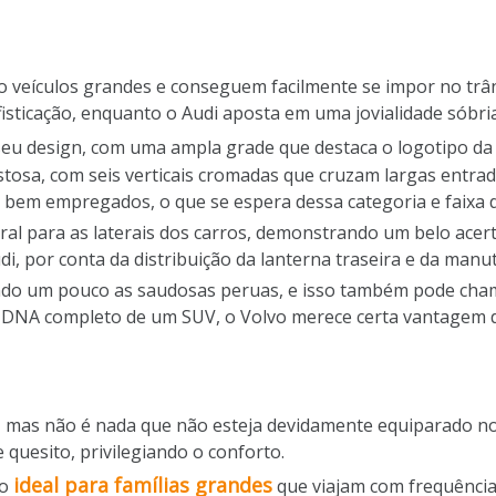
veículos grandes e conseguem facilmente se impor no trâns
isticação, enquanto o Audi aposta em uma jovialidade sóbria
seu design, com uma ampla grade que destaca o logotipo d
stosa, com seis verticais cromadas que cruzam largas entra
s bem empregados, o que se espera dessa categoria e faixa 
al para as laterais dos carros, demonstrando um belo acer
, por conta da distribuição da lanterna traseira e da manut
do um pouco as saudosas peruas, e isso também pode chama
o DNA completo de um SUV, o Volvo merece certa vantagem d
, mas não é nada que não esteja devidamente equiparado n
quesito, privilegiando o conforto.
ideal para famílias grandes
ro
que viajam com frequência.