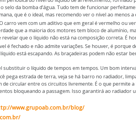
m periódica do nível do líquido de arrefecimento, formado 
 o selo da bomba d’água. Tudo tem de funcionar perfeitam
mana, que é o ideal, mas recomendo ver o nível ao menos a c
 “O carro vem com um aditivo que em geral é vermelho ou ver
verdade que a maioria dos motores tem bloco de alumínio,
evelar que o líquido não está na composição correta. É hora 
el é fechado e não admite variações. Se houver, é porque 
o líquido está escapando. As braçadeiras podem não estar 
substituir o líquido de tempos em tempos. Um bom interval
ocê pega estrada de terra, veja se há barro no radiador, lim
e circular entre os circuitos livremente. É o que permite a t
mentos bloqueando a passagem. Isso garantirá ao radiador um
ttp://www.grupoab.com.br/blog/
com.br/