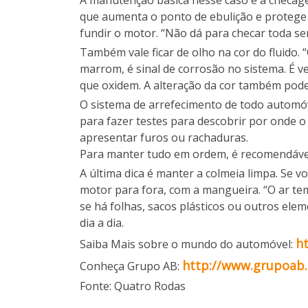
A manutenção básica nesse caso é a checage
que aumenta o ponto de ebulição e protege
fundir o motor. “Não dá para checar toda se
Também vale ficar de olho na cor do fluido.
marrom, é sinal de corrosão no sistema. É 
que oxidem. A alteração da cor também pode r
O sistema de arrefecimento de todo automóv
para fazer testes para descobrir por onde 
apresentar furos ou rachaduras.
Para manter tudo em ordem, é recomendável 
A última dica é manter a colmeia limpa. Se v
motor para fora, com a mangueira. “O ar tem d
se há folhas, sacos plásticos ou outros ele
dia a dia.
h
Saiba Mais sobre o mundo do automóvel:
http://www.grupoab.
Conheça Grupo AB:
Fonte: Quatro Rodas