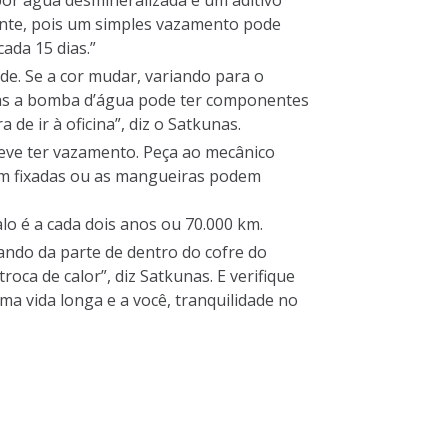
por água desmineralizada e um aditivo
ente, pois um simples vazamento pode
ada 15 dias.”
de. Se a cor mudar, variando para o
 mas a bomba d’água pode ter componentes
de ir à oficina”, diz o Satkunas.
deve ter vazamento. Peça ao mecânico
bem fixadas ou as mangueiras podem
o é a cada dois anos ou 70.000 km.
pando da parte de dentro do cofre do
roca de calor”, diz Satkunas. E verifique
a vida longa e a você, tranquilidade no