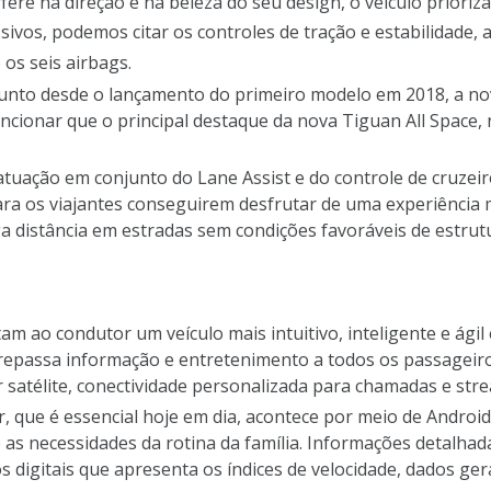
ere na direção e na beleza do seu design, o veículo prioriz
ssivos, podemos citar os controles de tração e estabilidade
os seis airbags.
sunto desde o lançamento do primeiro modelo em 2018, a no
ncionar que o principal destaque da nova Tiguan All Space, 
atuação em conjunto do Lane Assist e do controle de cruzeir
para os viajantes conseguirem desfrutar de uma experiência 
a distância em estradas sem condições favoráveis de estrut
 ao condutor um veículo mais intuitivo, inteligente e ágil 
epassa informação e entretenimento a todos os passageiros 
r satélite, conectividade personalizada para chamadas e str
 que é essencial hoje em dia, acontece por meio de Androi
s necessidades da rotina da família. Informações detalhad
digitais que apresenta os índices de velocidade, dados gera