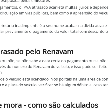
 estipulada pelos emissores.
gamentos, o IPVA atrasado acarreta multas, juros e depend
 circulação em vias públicas, bem como a apreensão do veícu
etário inadimplente é o seu nome acabar na dívida ativa e 
dar previamente o pagamento do valor total com desconto ou
trasado pelo Renavam
 ou não, se não sabe a data certa do pagamento ou se não t
s do número do Renavam do veículo, e isso pode ser feito n
n.
de o veículo está licenciado. Nos portais há uma área de con
a placa do veículo, verificar se há algum débito e, caso t
 e mora - como são calculados