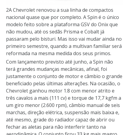
2A Chevrolet renovou a sua linha de compactos
nacional quase que por completo. A Spin é o único
modelo feito sobre a plataforma GSV do Onix que
não mudou, até os sedãs Prisma e Cobalt já
passaram pelo bisturi. Mas isso vai mudar ainda no
primeiro semestre, quando a multivan familiar será
reformada na mesma medida dos seus primos.
Com lançamento previsto até junho, a Spin não
terá grandes mudanças mecânicas, afinal, foi
justamente o conjunto de motor e câmbio o grande
beneficiado pelas últimas alterações. Na ocasião, o
Chevrolet ganhou motor 1.8 com menor atrito e
três cavalos a mais (111 cv) e torque de 17,7 kgfm a
um giro menor (2.600 rpm), câmbio manual de seis
marchas, direção elétrica, suspensão mais baixa e,
até mesmo, grade do radiador capaz de abrir ou
fechar as aletas para não interferir tanto na
aerodinâmica. O conjunto ficou 33 kg mais magro.