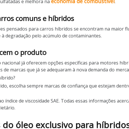
economia de combustível
 sulfatadas e melhora na
.
arros comuns e híbridos
les pensados para carros híbridos se encontram na maior f
te à degradação pelo acúmulo de contaminantes.
recem o produto
o nacional já oferecem opções específicas para motores híbr
los de marcas que já se adequaram à nova demanda do merc
íbrido?
brido, escolha sempre marcas de confiança que estejam dent
 ao índice de viscosidade SAE. Todas essas informações acerc
ietário.
 do óleo exclusivo para híbrido