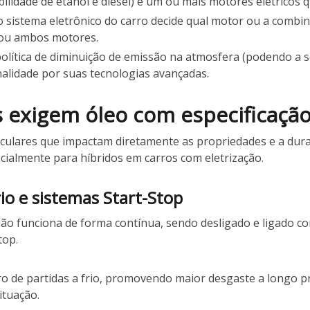
idade de etanol e diesel) e um ou mais motores elétricos q
 sistema eletrônico do carro decide qual motor ou a combi
 ou ambos motores.
política de diminuição de emissão na atmosfera (podendo a
alidade por suas tecnologias avançadas.
s exigem óleo com especificação
ulares que impactam diretamente as propriedades e a durabi
ialmente para híbridos em carros com eletrização.
io e sistemas Start-Stop
ão funciona de forma contínua, sendo desligado e ligado c
top.
o de partidas a frio, promovendo maior desgaste a longo 
ituação.