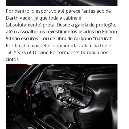
Por dentro, o esportivo até parece fantasiado de
Darth Vader, já que toda a cabine é
(absolutamente) preta.
Desde a gaiola de proteção,
até o assoalho, os revestimentos usados no Edition
50 são escuros – ou de fibra de carbono “natural”
.
Por fim, há plaquetas enumeradas, além da frase
“50 Years of Driving Performance” bordada nos
cintos.