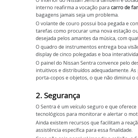
O interior do Nissan Sentra também é dotad
interno reafirma a vocação para
carro de fam
bagagens jamais seja um problema.
O volante de couro possui boa pegada e co
tarefas como procurar uma nova estação ou 
desejada pelos amantes da música, com quatr
O quadro de instrumentos entrega boa visão
display de cinco polegadas e boa interativi
O painel do Nissan Sentra convence pelo des
intuitivos e distribuídos adequadamente. 
porta-copos e objetos, o que não diminui o 
2. Segurança
O Sentra é um veículo seguro e que oferece
tecnológicos para monitorar e alertar o moto
Ainda existem recursos que facilitam a reaç
assistência específica para essa finalidade.