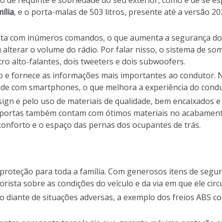
o de requinte e sobriedade do seu exterior, como é de se 
ília
, e o porta-malas de 503 litros, presente até a versão 2
nta com inúmeros comandos, o que aumenta a segurança do m
alterar o volume do rádio. Por falar nisso, o sistema de s
o alto-falantes, dois tweeters e dois subwoofers.
 e fornece as informações mais importantes ao condutor. Na
dade com smartphones, o que melhora a experiência do condu
ign e pelo uso de materiais de qualidade, bem encaixados e
As portas também contam com ótimos materiais no acabament
conforto e o espaço das pernas dos ocupantes de trás.
 proteção para toda a família. Com generosos itens de segu
rista sobre as condições do veículo e da via em que ele circu
ão diante de situações adversas, a exemplo dos freios ABS c