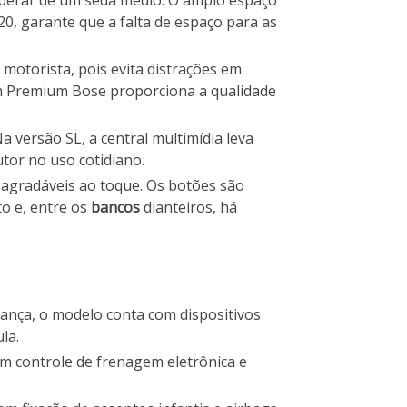
esperar de um sedã médio. O amplo espaço
020, garante que a falta de espaço para as
otorista, pois evita distrações em
om Premium Bose proporciona a qualidade
 versão SL, a central multimídia leva
tor no uso cotidiano.
 agradáveis ao toque. Os botões são
o e, entre os
bancos
dianteiros, há
rança, o modelo conta com dispositivos
la.
om controle de frenagem eletrônica e