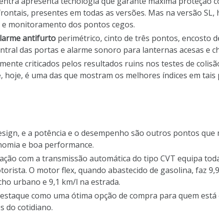
 Sentra apresenta tecnologia que garante máxima proteção co
 frontais, presentes em todas as versões. Mas na versão SL, 
-la e monitoramento dos pontos cegos.
larme antifurto
perimétrico, cinto de três pontos, encosto 
ral das portas e alarme sonoro para lanternas acesas e cha
mente criticados pelos resultados ruins nos testes de coli
 e, hoje, é uma das que mostram os melhores índices em tai
design, e a potência e o desempenho são outros pontos qu
nomia e boa performance.
nação com a transmissão automática do tipo CVT equipa toda
rista. O motor flex, quando abastecido de gasolina, faz 9,9
cho urbano e 9,1 km/l na estrada.
estaque como uma ótima opção de compra para quem está e
s do cotidiano.