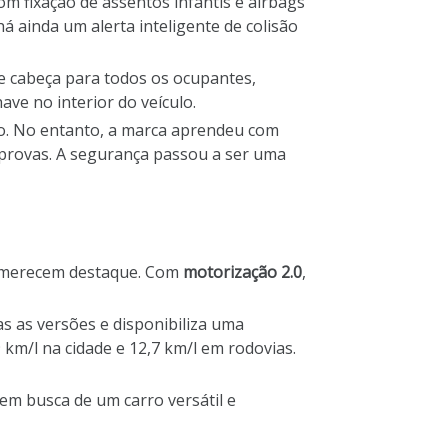
m fixação de assentos infantis e airbags
há ainda um alerta inteligente de colisão
de cabeça para todos os ocupantes,
ve no interior do veículo.
são. No entanto, a marca aprendeu com
s provas. A segurança passou a ser uma
e merecem destaque. Com
motorização
2.0
,
s as versões e disponibiliza uma
 km/l na cidade e 12,7 km/l em rodovias.
m busca de um carro versátil e