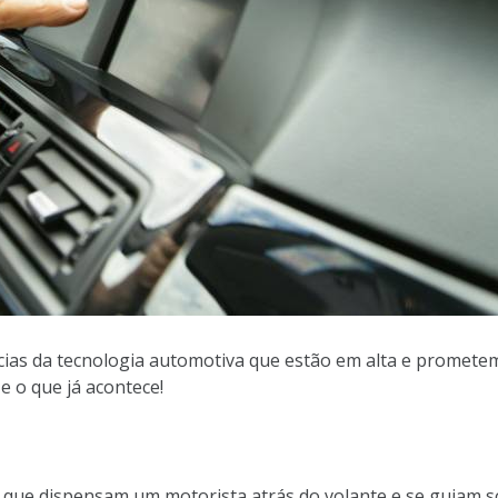
cias da tecnologia automotiva que estão em alta e promete
e o que já acontece!
que dispensam um motorista atrás do volante e se guiam s