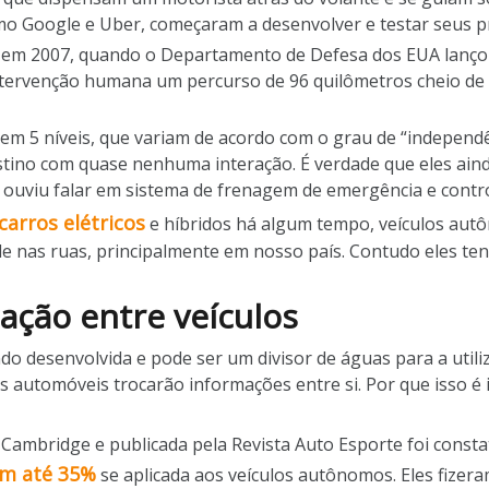
o Google e Uber, começaram a desenvolver e testar seus p
á em 2007, quando o Departamento de Defesa dos EUA lanç
tervenção humana um percurso de 96 quilômetros cheio de 
 em 5 níveis, que variam de acordo com o grau de “independên
stino com quase nenhuma interação. É verdade que eles ain
 ouviu falar em sistema de frenagem de emergência e contro
carros elétricos
e híbridos há algum tempo, veículos aut
e nas ruas, principalmente em nosso país. Contudo eles t
ação entre veículos
do desenvolvida e pode ser um divisor de águas para a util
s automóveis trocarão informações entre si. Por que isso é
 Cambridge e publicada pela Revista Auto Esporte foi const
em até 35%
se aplicada aos veículos autônomos. Eles fizer