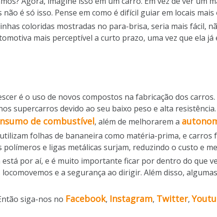
amos? Agora, imagine isso em um carro. Em vez de ver um 
não é só isso. Pense em como é difícil guiar em locais mais 
linhas coloridas mostradas no para-brisa, seria mais fácil,
tomotiva mais perceptível a curto prazo, uma vez que ela já 
scer é o uso de novos compostos na fabricação dos carros. 
nos supercarros devido ao seu baixo peso e alta resistência
nsumo de combustível
autonom
, além de melhorarem a
utilizam folhas de bananeira como matéria-prima, e carros f
s polímeros e ligas metálicas surjam, reduzindo o custo e me
está por aí, e é muito importante ficar por dentro do que v
locomovemos e a segurança ao dirigir. Além disso, alguma
Facebook
Instagram
Twitter
Yout
Então siga-nos no
,
,
,