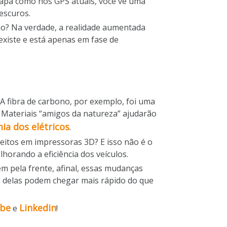
mapa como nos GPS atuais, você vê uma
escuros.
 não? Na verdade, a realidade aumentada
existe e está apenas em fase de
A fibra de carbono, por exemplo, foi uma
. Materiais “amigos da natureza” ajudarão
ia dos elétricos
.
eitos em impressoras 3D? E isso não é o
lhorando a eficiência dos veículos.
em pela frente, afinal, essas mudanças
s delas podem chegar mais rápido do que
ube
Linkedin
e
!