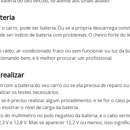
 bateria do seu veículo, se atente aos sinais abaixo:
teria
 o carro, pode ser bateria. Ou se a própria descarrega const
e ser indício de bateria com problemas. O cheiro forte do lí
o rádio, ar-condicionado fraco ou sem funcionar ou luz da b
ncionando bem, e é melhor procurar um profissional.
realizar
 com a bateria do seu carro ou se ela precisa de reparo ou 
lizar os testes necessários.
se é preciso realizar algum procedimento, e se for o caso p
mostrar o nível de carga da bateria.
to do multímetro no polo negativo da bateria, e o cabo verme
3 V e 12,8 V. Mas se aparecer 12,2 V ou menos, isso signifi