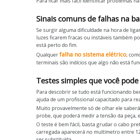
Para ficar mais fácil identificar problemas na
Sinais comuns de falhas na ba
Se surgir alguma dificuldade na hora de ligar
luzes ficarem fracas ou instáveis também pod
está perto do fim.
falha no sistema elétrico
Qualquer
, com
terminais são indícios que algo não está fu
Testes simples que você pode 
Para descobrir se tudo está funcionando bem
ajuda de um profissional capacitado para rea
Muito provavelmente só de olhar ele saberá 
probe, que poderá medir a tensão da peça, e 
O teste é bem fácil, basta grudar o cabo pre
carregada aparecerá no multímetro entre 12,
ser substituída.