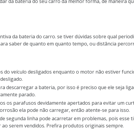
ar da bateria do seu carro da melhor forma, de maneira que
iva da bateria do carro. se tiver dúvidas sobre qual perio
para saber de quanto em quanto tempo, ou distância percorr
do veículo desligados enquanto o motor não estiver funcio
 desligado.
 descarregar a bateria, por isso é preciso que ele seja lig
vamente parado.
s os parafusos devidamente apertados para evitar um curto
corrosão ela pode não carregar, então atente-se para isso.
de segunda linha pode acarretar em problemas, pois esse t
r ao serem vendidos. Prefira produtos originais sempre.