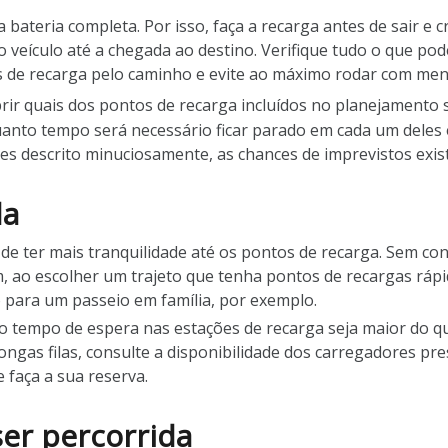
a bateria completa. Por isso, faça a recarga antes de sair e 
 veículo até a chegada ao destino. Verifique tudo o que pod
 de recarga pelo caminho e evite ao máximo rodar com meno
brir quais dos pontos de recarga incluídos no planejamento 
uanto tempo será necessário ficar parado em cada um deles 
s descrito minuciosamente, as chances de imprevistos exis
da
 de ter mais tranquilidade até os pontos de recarga. Sem c
, ao escolher um trajeto que tenha pontos de recargas rápid
o para um passeio em família, por exemplo.
 o tempo de espera nas estações de recarga seja maior do q
 longas filas, consulte a disponibilidade dos carregadores p
e faça a sua reserva.
ser percorrida