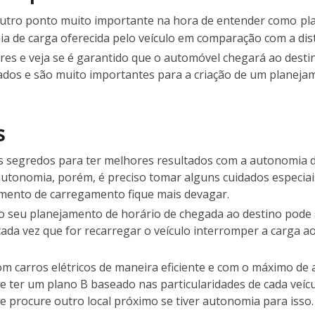
 outro ponto muito importante na hora de entender como
pl
ia de carga oferecida pelo veículo em comparação com a dist
ores e veja se é garantido que o automóvel chegará ao destin
ados e são muito importantes para a criação de um planejam
s
is segredos para ter melhores resultados com a autonomia d
tonomia, porém, é preciso tomar alguns cuidados especia
imento de carregamento fique mais devagar.
o seu planejamento de horário de chegada ao destino pode s
ada vez que for recarregar o veículo interromper a carga ao 
om carros elétricos de maneira eficiente e com o máximo de
 ter um plano B baseado nas particularidades de cada veícu
 procure outro local próximo se tiver autonomia para isso.