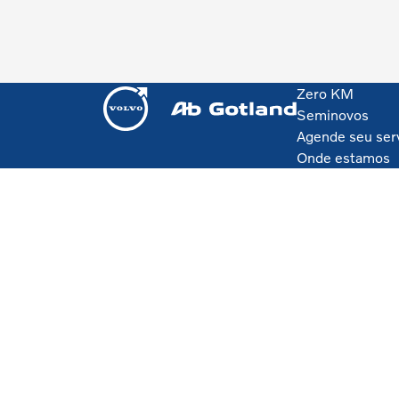
Zero KM
Seminovos
Agende seu ser
Onde estamos