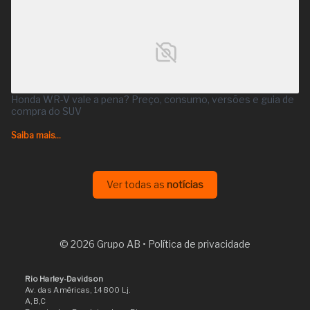
Honda WR-V vale a pena? Preço, consumo, versões e guia de
compra do SUV
Saiba mais...
Ver todas as
notícias
© 2026 Grupo AB •
Política de privacidade
Rio Harley-Davidson
Av. das Américas, 14800 Lj.
A,B,C