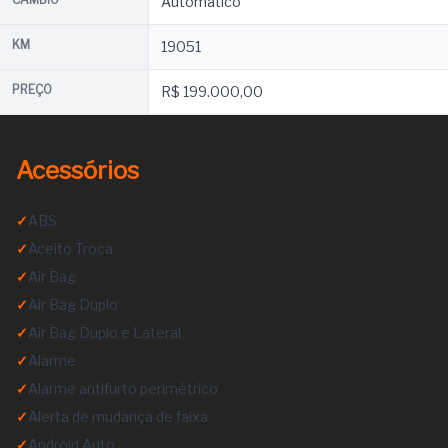
Automático
KM
19051
PREÇO
R$ 199.000,00
Acessórios
✓
ABS
✓
Aceito Troca
✓
Air Bag
✓
Air Bag Duplo
✓
Air Bag Duplo e Lateral
✓
Alarme
✓
Alarme antifurto perimétrico
✓
Alerta de mudança de faixa
✓
Android Auto