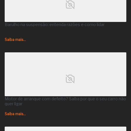
Barulho na suspensão: entenda razões e como lidar
Saiba mais...
Motor de arranque com defeito? Saiba por que o seu carro não
quer ligar
Saiba mais...