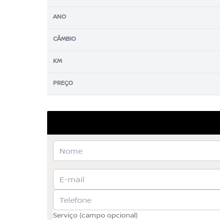
ANO
CÂMBIO
KM
PREÇO
Serviço (campo opcional)