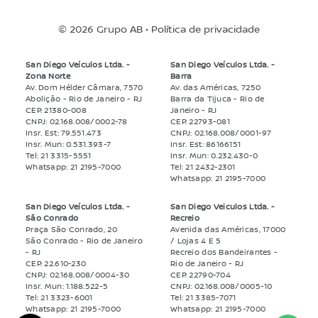
© 2026 Grupo AB •
Política de privacidade
San Diego Veículos Ltda. -
San Diego Veículos Ltda. -
Zona Norte
Barra
Av. Dom Hélder Câmara, 7570
Av. das Américas, 7250
Abolição
- Rio de Janeiro
- RJ
Barra da Tijuca
- Rio de
CEP: 21380-008
Janeiro
- RJ
CNPJ: 02.168.008/0002-78
CEP: 22793-081
Insr. Est: 79.551.473
CNPJ: 02.168.008/0001-97
Insr. Mun: 0.531.393-7
Insr. Est: 86166151
Tel: 21 3315-5551
Insr. Mun: 0.232.430-0
Whatsapp: 21 2195-7000
Tel: 21 2432-2301
Whatsapp: 21 2195-7000
San Diego Veículos Ltda. -
San Diego Veiculos Ltda. -
São Conrado
Recreio
Praça São Conrado, 20
Avenida das Américas, 17000
São Conrado
- Rio de Janeiro
/ Lojas 4 E 5
- RJ
Recreio dos Bandeirantes
-
CEP: 22.610-230
Rio de Janeiro
- RJ
CNPJ: 02.168.008/0004-30
CEP: 22790-704
Insr. Mun: 1.188.522-5
CNPJ: 02.168.008/0005-10
Tel: 21 3323-6001
Tel: 21 3385-7071
Whatsapp: 21 2195-7000
Whatsapp: 21 2195-7000