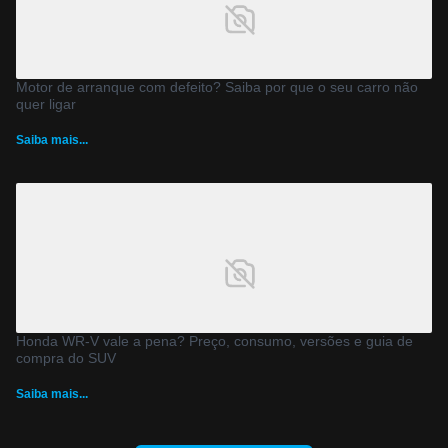
Motor de arranque com defeito? Saiba por que o seu carro não
quer ligar
Saiba mais...
Honda WR-V vale a pena? Preço, consumo, versões e guia de
compra do SUV
Saiba mais...