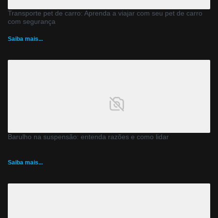
Transporte pet de carro: Aprenda a viajar com seu pet de carro
com segurança
Saiba mais...
Barulho na suspensão: entenda razões e como lidar
Saiba mais...