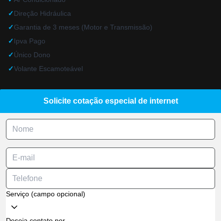
✓
Direção Hidráulica
✓
Garantia de 3 meses (Motor e Transmissão)
✓
Ipva Pago
✓
Único Dono
✓
Volante Escamoteável
Solicite cotação especial de internet
Serviço (campo opcional)
Deseja contato por