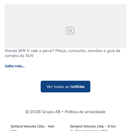
Honda WR-V vale a pena? Preço, consumo, versões e guia de
compra do SUV
Saiba mais...
Ver todas as
notícias
© 2026 Grupo AB •
Política de privacidade
Gotland Veiculos Ltda. - Ivan
Gotland Veiculos Ltda. - Erico
Lins
Av. Érico Veríssimo, 858