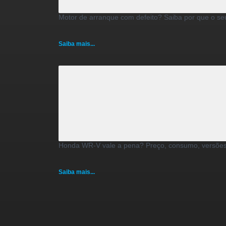
Motor de arranque com defeito? Saiba por que o seu
Saiba mais...
Honda WR-V vale a pena? Preço, consumo, versões
Saiba mais...