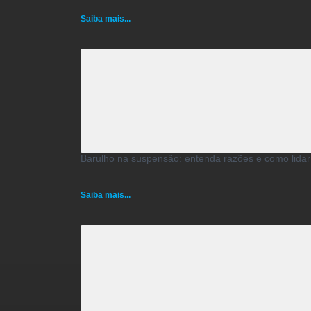
Saiba mais...
Barulho na suspensão: entenda razões e como lidar
Saiba mais...