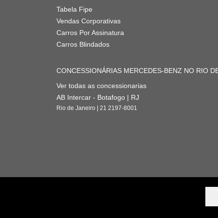
Tabela Fipe
Vendas Corporativas
Carros Por Assinatura
Carros Blindados
CONCESSIONÁRIAS MERCEDES-BENZ NO RIO DE
Ver todas as concessionarias
AB Intercar - Botafogo | RJ
Rio de Janeiro | 21 2197-8001