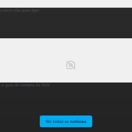
 carro não quer ligar
 e guia de compra do SUV
Ver todas as
notícias