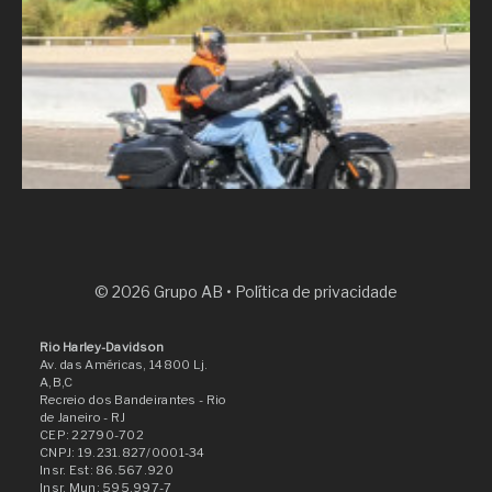
© 2026 Grupo AB •
Política de privacidade
Rio Harley-Davidson
Av. das Américas, 14800 Lj.
A,B,C
Recreio dos Bandeirantes
- Rio
de Janeiro
- RJ
CEP: 22790-702
CNPJ: 19.231.827/0001-34
Insr. Est: 86.567.920
Insr. Mun: 595.997-7